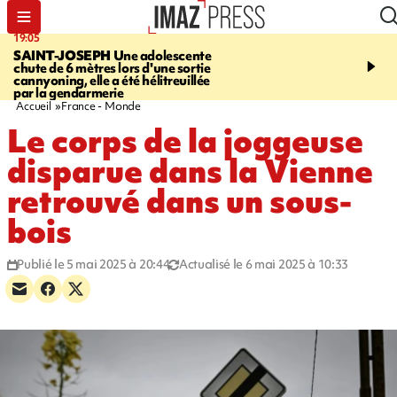
19:05
20:44
SAINT-JOSEPH
Une adolescente
À RETENIR CE SOIR
G
chute de 6 mètres lors d'une sortie
rouée de coups, cycliste,
cannyoning, elle a été hélitreuillée
personne disparue et c
par la gendarmerie
para-natation
Accueil
France - Monde
Le corps de la joggeuse
disparue dans la Vienne
retrouvé dans un sous-
bois
Publié le 5 mai 2025 à 20:44
Actualisé le 6 mai 2025 à 10:33