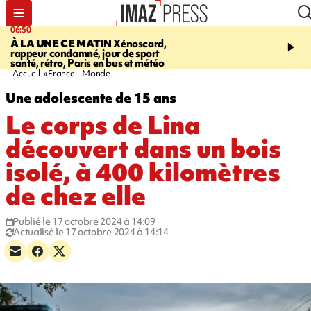
06:50
08:53
À LA UNE CE MATIN
Xénoscard,
SAINT-PAUL
Jour de S
rappeur condamné, jour de sport
2026 - bouger, s’informe
santé, rétro, Paris en bus et météo
soin de sa santé
Accueil
France - Monde
Une adolescente de 15 ans
Le corps de Lina
découvert dans un bois
isolé, à 400 kilomètres
de chez elle
Publié le 17 octobre 2024 à 14:09
Actualisé le 17 octobre 2024 à 14:14