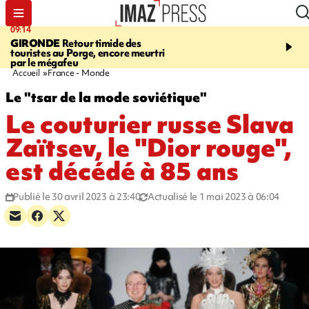
09:14
13:09
GIRONDE
Retour timide des
CONFLIT
Des échanges
touristes au Porge, encore meurtri
font cinq morts en Ukrai
par le mégafeu
Russie
Accueil
France - Monde
Le "tsar de la mode soviétique"
Le couturier russe Slava
Zaïtsev, le "Dior rouge",
est décédé à 85 ans
Publié le 30 avril 2023 à 23:40
Actualisé le 1 mai 2023 à 06:04