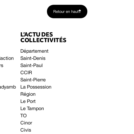
Retour en haut
L’ACTU DES
COLLECTIVITÉS
Département
daction
Saint-Denis
rs
Saint-Paul
CCIR
Saint-Pierre
 gadyamb
La Possession
Région
Le Port
Le Tampon
TO
Cinor
Civis