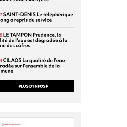
SAINT-DENIS
Le téléphérique
7
ang a repris du service
LE TAMPON
Prudence, la
8
ité de l'eau est dégradée à la
ine des cafres
CILAOS
La qualité de l’eau
3
radée sur l’ensemble de la
mmune
PLUS D’INFOS