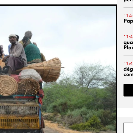
11:5
Pap
11:4
qual
Pla
11:4
dég
co