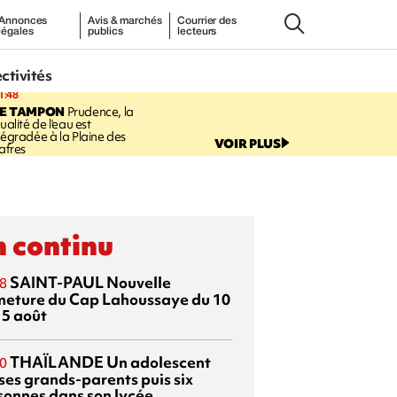
Annonces
Avis & marchés
Courrier des
légales
publics
lecteurs
ectivités
1:48
LE TAMPON
Prudence, la
ualité de l'eau est
égradée à la Plaine des
VOIR PLUS
afres
 continu
SAINT-PAUL
Nouvelle
8
meture du Cap Lahoussaye du 10
15 août
THAÏLANDE
Un adolescent
0
 ses grands-parents puis six
sonnes dans son lycée