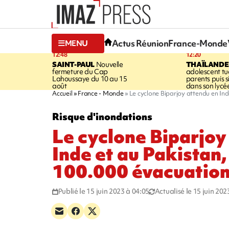
Actus Réunion
France-Monde
MENU
12:48
12:20
SAINT-PAUL
Nouvelle
THAÏLANDE
fermeture du Cap
adolescent tu
Lahoussaye du 10 au 15
parents puis 
août
dans son lycé
Accueil
France - Monde
Le cyclone Biparjoy attendu en Ind
Risque d'inondations
Le cyclone Biparjoy
Inde et au Pakistan,
100.000 évacuatio
Publié le 15 juin 2023 à 04:05
Actualisé le 15 juin 202