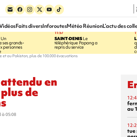
Vidéos
Faits divers
Inforoutes
Météo Réunion
L’actu des coll
11:57
1
Un
SAINT-DENIS
Le
e ses grands-
téléphérique Papang a
q
six personnes
repris du service
d
e
c
e et au Pakistan, plus de 100.000 évacuations
 attendu en
En
 plus de
12:4
ns
fer
au 
3 à 05:08
12:2
tue
per