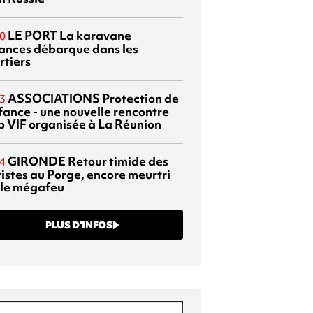
LE PORT
La karavane
0
ances débarque dans les
rtiers
ASSOCIATIONS
Protection de
3
nfance - une nouvelle rencontre
p VIF organisée à La Réunion
GIRONDE
Retour timide des
4
ristes au Porge, encore meurtri
 le mégafeu
PLUS D’INFOS