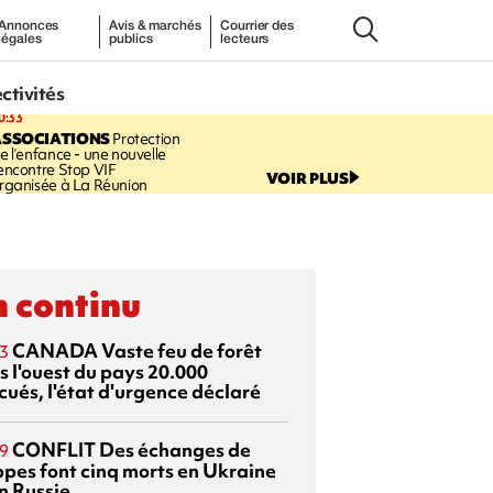
Annonces
Avis & marchés
Courrier des
légales
publics
lecteurs
ectivités
0:33
ASSOCIATIONS
Protection
e l’enfance - une nouvelle
encontre Stop VIF
VOIR PLUS
rganisée à La Réunion
 continu
CANADA
Vaste feu de forêt
3
s l'ouest du pays
20.000
cués, l'état d'urgence déclaré
CONFLIT
Des échanges de
9
ppes font cinq morts en Ukraine
n Russie