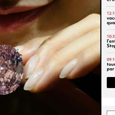
12:1
vac
qua
10:3
l’e
Sto
09:1
tou
par