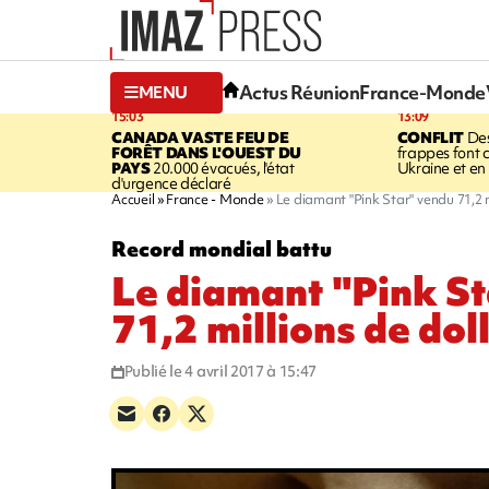
Actus Réunion
France-Monde
MENU
15:03
13:09
CANADA
VASTE FEU DE
CONFLIT
Des
FORÊT DANS L'OUEST DU
frappes font 
PAYS
20.000 évacués, l'état
Ukraine et en
d'urgence déclaré
Accueil
France - Monde
Le diamant "Pink Star" vendu 71,2 m
Record mondial battu
Le diamant "Pink S
71,2 millions de dol
Publié le 4 avril 2017 à 15:47