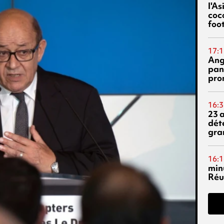
l'A
coc
foo
17:1
Ang
pan
pro
16:3
23 
dét
gra
16:1
min
Réu