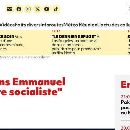
Vidéos
Faits divers
Inforoutes
Météo Réunion
L’actu des coll
17:17
1
CE SOIR
Vols
"LE DERNIER REFUGE"
À
S
rt d'une
Los Angeles, un homme vit
d
cottes minute,
dans un panneau
p
unes
publicitaire pour promouvoir
m
un film Netflix
a
cron, mais je reste socialiste"
iens Emmanuel
En
e socialiste"
21:0
Pak
pac
au 
20:0