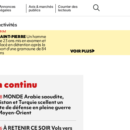
Annonces
Avis & marchés
Courrier des
légales
publics
lecteurs
ectivités
6:32
AINT-PIERRE
Un homme
e 23 ans mis en examen et
lacé en détention après la
ort d'une gramoune de 84
VOIR PLUS
ns
 continu
MONDE
Arabie saoudite,
8
istan et Turquie scellent un
te de défense en pleine guerre
Moyen-Orient
À RETENIR CE SOIR
Vols vers
6