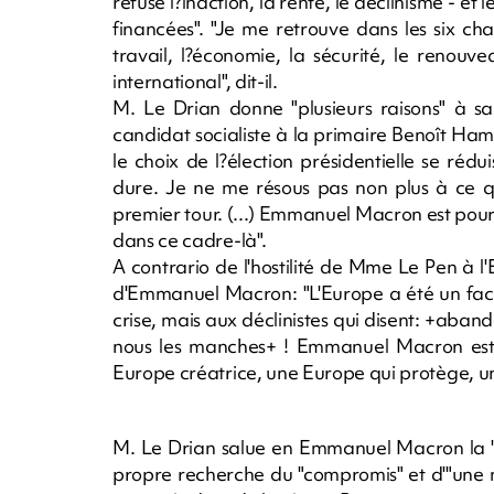
refuse l?inaction, la rente, le déclinisme - e
financées". "Je me retrouve dans les six cha
travail, l?économie, la sécurité, le renou
international", dit-il.
M. Le Drian donne "plusieurs raisons" à sa
candidat socialiste à la primaire Benoît Ha
le choix de l?élection présidentielle se réd
dure. Je ne me résous pas non plus à ce qu
premier tour. (...) Emmanuel Macron est pour m
dans ce cadre-là".
A contrario de l'hostilité de Mme Le Pen à 
d'Emmanuel Macron: "L'Europe a été un facteu
crise, mais aux déclinistes qui disent: +aban
nous les manches+ ! Emmanuel Macron est 
Europe créatrice, une Europe qui protège, un
M. Le Drian salue en Emmanuel Macron la "
propre recherche du "compromis" et d'"une maj