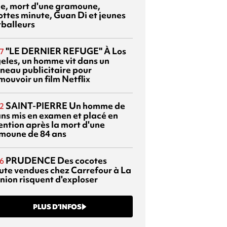
sie, mort d'une gramoune,
ottes minute, Guan Di et jeunes
tballeurs
"LE DERNIER REFUGE"
À Los
7
eles, un homme vit dans un
neau publicitaire pour
mouvoir un film Netflix
SAINT-PIERRE
Un homme de
2
ans mis en examen et placé en
ention après la mort d'une
moune de 84 ans
PRUDENCE
Des cocotes
6
ute vendues chez Carrefour à La
nion risquent d'exploser
PLUS D’INFOS