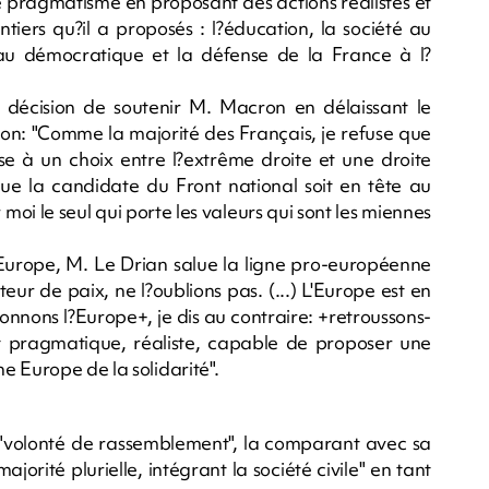
t le pragmatisme en proposant des actions réalistes et
ntiers qu?il a proposés : l?éducation, la société au
veau démocratique et la défense de la France à l?
 décision de soutenir M. Macron en délaissant le
mon: "Comme la majorité des Français, je refuse que
uise à un choix entre l?extrême droite et une droite
e la candidate du Front national soit en tête au
oi le seul qui porte les valeurs qui sont les miennes
l'Europe, M. Le Drian salue la ligne pro-européenne
r de paix, ne l?oublions pas. (...) L'Europe est en
donnons l?Europe+, je dis au contraire: +retroussons-
pragmatique, réaliste, capable de proposer une
e Europe de la solidarité".
volonté de rassemblement", la comparant avec sa
orité plurielle, intégrant la société civile" en tant