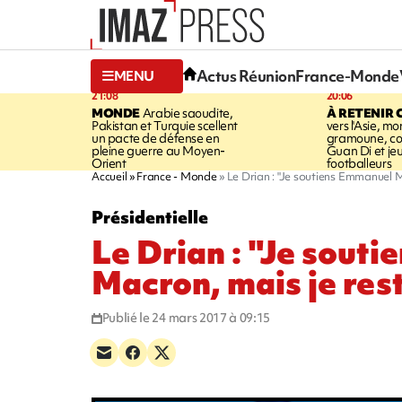
Actus Réunion
France-Monde
MENU
21:08
20:06
MONDE
Arabie saoudite,
À RETENIR 
Pakistan et Turquie scellent
vers l'Asie, mo
un pacte de défense en
gramoune, co
pleine guerre au Moyen-
Guan Di et je
Orient
footballeurs
Accueil
France - Monde
Le Drian : "Je soutiens Emmanuel Ma
Présidentielle
Le Drian : "Je sout
Macron, mais je rest
Publié le 24 mars 2017 à 09:15