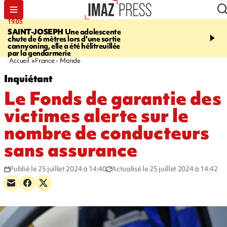
19:05
20:44
SAINT-JOSEPH
Une adolescente
À RETENIR CE SOIR
G
chute de 6 mètres lors d'une sortie
rouée de coups, cycliste,
cannyoning, elle a été hélitreuillée
personne disparue et c
par la gendarmerie
para-natation
Accueil
France - Monde
Inquiétant
Le Fonds de garantie des
victimes alerte sur le
nombre de conducteurs
sans assurance
Publié le 25 juillet 2024 à 14:40
Actualisé le 25 juillet 2024 à 14:42