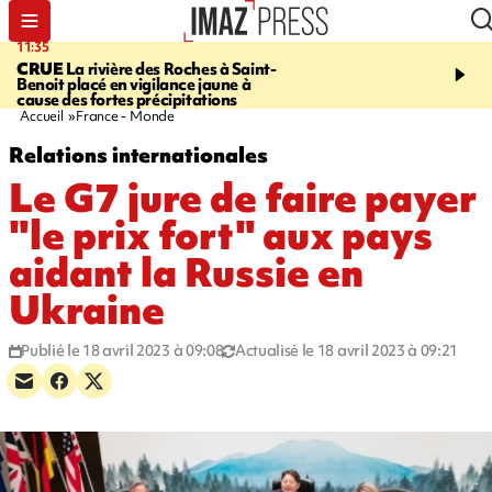
11:35
11:57
CRUE
La rivière des Roches à Saint-
SAINT-DENIS
Le télép
Benoit placé en vigilance jaune à
Papang a repris du servi
cause des fortes précipitations
Accueil
France - Monde
Relations internationales
Le G7 jure de faire payer
"le prix fort" aux pays
aidant la Russie en
Ukraine
Publié le 18 avril 2023 à 09:08
Actualisé le 18 avril 2023 à 09:21