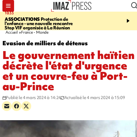
10:33
15:03
ASSOCIATIONS
Protection de
CANADA
VASTE FEU 
l’enfance - une nouvelle rencontre
DANS L'OUEST DU PA
Stop VIF organisée à La Réunion
évacués, l'état d'urgenc
Accueil
France - Monde
Evasion de milliers de détenus
Le gouvernement haïtien
décrète l'état d'urgence
et un couvre-feu à Port-
au-Prince
Publié le 4 mars 2024 à 14:24
Actualisé le 4 mars 2024 à 15:09