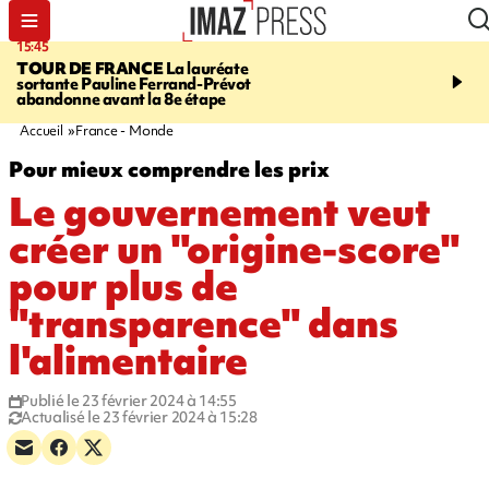
15:45
20:17
TOUR DE FRANCE
La lauréate
À RETENIR CE SOIR
Sé
sortante Pauline Ferrand-Prévot
routière, concours de nou
abandonne avant la 8e étape
du littoral fermée, courr
Darmanin et évacuation
Accueil
France - Monde
Pour mieux comprendre les prix
Le gouvernement veut
créer un "origine-score"
pour plus de
"transparence" dans
l'alimentaire
Publié le 23 février 2024 à 14:55
Actualisé le 23 février 2024 à 15:28