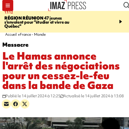
17:12
19:05
RÉGION RÉUNION
47 jeunes
SAINT-JOSEPH
Une ad
s'envolent pour "étudier et vivre au
chute de 6 mètres lors d'
Québec"
cannyoning, elle a été hé
par la gendarmerie
Accueil
France - Monde
Massacre
Le Hamas annonce
l'arrêt des négociations
pour un cessez-le-feu
dans la bande de Gaza
Publié le 14 juillet 2024 à 12:25
Actualisé le 14 juillet 2024 à 13:08