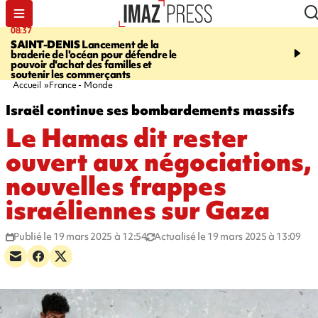
08:37
10:44
SAINT-DENIS
Lancement de la
SAINT-DENIS
Les lions 
braderie de l'océan pour défendre le
dragons paradent dans l
pouvoir d'achat des familles et
ville pour fêter Guan Di.
soutenir les commerçants
photos sur notre site
Accueil
France - Monde
Israël continue ses bombardements massifs
Le Hamas dit rester
ouvert aux négociations,
nouvelles frappes
israéliennes sur Gaza
Publié le 19 mars 2025 à 12:54
Actualisé le 19 mars 2025 à 13:09