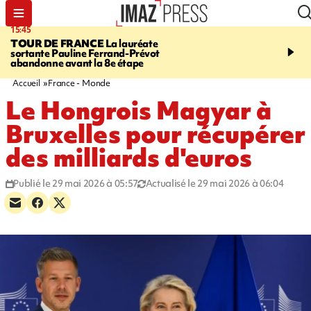
15:45
20:17
TOUR DE FRANCE
La lauréate
À RETENIR CE SOIR
Sé
sortante Pauline Ferrand-Prévot
routière, concours de nou
abandonne avant la 8e étape
du littoral fermée, courr
Darmanin et évacuation
Accueil
France - Monde
Le Hongrois Magyar à
Bruxelles pour récupérer
des milliards d'euros
Publié le 29 mai 2026 à 05:57
Actualisé le 29 mai 2026 à 06:04