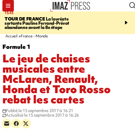
15:45
20:17
TOUR DE FRANCE
La lauréate
À RETENIR CE SOIR
Sé
sortante Pauline Ferrand-Prévot
routière, concours de nou
abandonne avant la 8e étape
du littoral fermée, courr
Darmanin et évacuation
Accueil
France - Monde
Formule 1
Le jeu de chaises
musicales entre
McLaren, Renault,
Honda et Toro Rosso
rebat les cartes
Publié le 15 septembre 2017 à 16:21
Actualisé le 15 septembre 2017 à 16:26