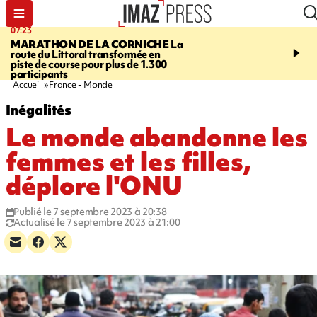
07:23
08:37
MARATHON DE LA CORNICHE
La
SAINT-DENIS
Lancemen
route du Littoral transformée en
braderie de l'océan pour
piste de course pour plus de 1.300
pouvoir d'achat des fami
participants
soutenir les commerçan
Accueil
France - Monde
Inégalités
Le monde abandonne les
femmes et les filles,
déplore l'ONU
Publié le 7 septembre 2023 à 20:38
Actualisé le 7 septembre 2023 à 21:00