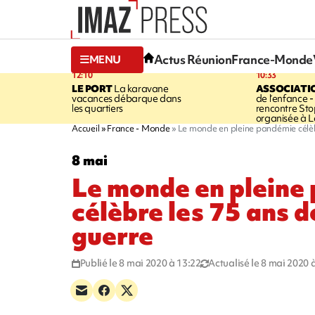
Actus Réunion
France-Monde
MENU
12:10
10:33
LE PORT
La karavane
ASSOCIATI
vacances débarque dans
de l’enfance -
les quartiers
rencontre Sto
organisée à L
Accueil
France - Monde
Le monde en pleine pandémie célèbr
8 mai
Le monde en pleine
célèbre les 75 ans de
guerre
Publié le 8 mai 2020 à 13:22
Actualisé le 8 mai 2020 