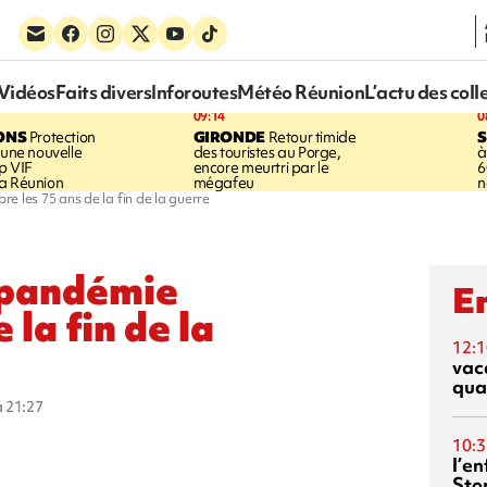
Vidéos
Faits divers
Inforoutes
Météo Réunion
L’actu des coll
09:14
0
ONS
Protection
GIRONDE
Retour timide
 une nouvelle
des touristes au Porge,
à
p VIF
encore meurtri par le
6
a Réunion
mégafeu
n
e les 75 ans de la fin de la guerre
 pandémie
En
 la fin de la
12:1
vac
qua
à 21:27
10:3
l’e
Sto