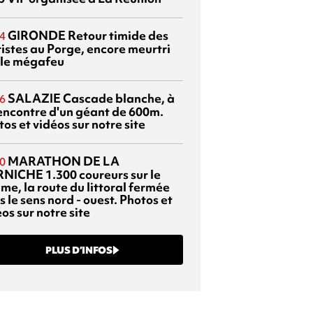
GIRONDE
Retour timide des
4
ristes au Porge, encore meurtri
 le mégafeu
SALAZIE
Cascade blanche, à
6
rencontre d'un géant de 600m.
os et vidéos sur notre site
MARATHON DE LA
0
RNICHE
1.300 coureurs sur le
me, la route du littoral fermée
 le sens nord - ouest. Photos et
os sur notre site
PLUS D’INFOS