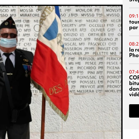
09:1
tou
par
08:2
la 
Phot
07:4
CO
bitu
dans
vidé