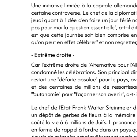
Une initiative limitée à la capitale alleman
certaine controverse. Le chef de la diplomat
jeudi quant à l'idée d'en faire un jour férié
pas pour moi la question essentielle", a-t-il d
est que cette journée soit bien comprise e
qu'on peut en effet célébrer" et non regretter, a
- Extrême droite -
Car l'extrême droite de l'Alternative pour l'
condamné les célébrations. Son principal di
restait une "défaite absolue" pour le pays, av
et des centaines de millions de ressortiss
"'autonomie" pour "façonner son avenir", a-t-i
Le chef de l'Etat Frank-Walter Steinmeier d
un dépôt de gerbes de fleurs à la mémoire d
coûté la vie à 6 millions de Juifs. Il prono
en forme de rappel à l'ordre dans un pays qu
devoir de mémoire est régulièrement remis en