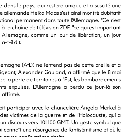
de dans le pays, qui restera unique et a suscité une
ie allemande Heiko Maas s'est ainsi montré dubitatif
 national permanent dans toute l'Allemagne. "Ce n'est
it à la chaîne de télévision ZDF, "ce qui est important
n Allemagne, comme un jour de libération, un jour
-t-il dit.
Allemagne (AfD) ne l'entend pas de cette oreille et a
rigeant, Alexander Gauland, a affirmé que le 8 mai
ec la perte de territoires à l'Est, les bombardements
ants expulsés. L'Allemagne a perdu ce jour-là son
l affirmé.
oit participer avec la chancelière Angela Merkel à
es victimes de la guerre et de l'Holocauste, qui a
nce un discours vers 10H00 GMT. Un geste symbolique
i connaît une résurgence de l'antisémitisme et où le
 cause par l'extrême droite.