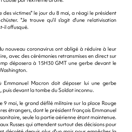
des victimes" le jour du 8 mai, a réagi le président
ster. "Je trouve qu'il s'agit d'une relativisation
t-il offusqué.
e du nouveau coronavirus ont obligé à réduire à leur
aire, avec des cérémonies retransmises en direct sur
Trump déposera à 15H30 GMT une gerbe devant le
Washington.
 où Emmanuel Macron doit déposer lui une gerbe
s, puis devant la tombe du Soldat inconnu.
le 9 mai, le grand défilé militaire sur la place Rouge
aires étrangers, dont le président français Emmanuel
sanitaire, seule la partie aérienne étant maintenue.
 aux Russes qui attendent surtout des décisions pour
ent décrété depuis plus d'un mois pour empêcher la