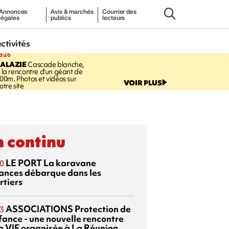
Annonces
Avis & marchés
Courrier des
légales
publics
lecteurs
ectivités
8:26
SALAZIE
Cascade blanche,
 la rencontre d'un géant de
00m. Photos et vidéos sur
VOIR PLUS
otre site
 continu
LE PORT
La karavane
0
ances débarque dans les
rtiers
ASSOCIATIONS
Protection de
3
nfance - une nouvelle rencontre
p VIF organisée à La Réunion