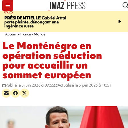
09:25
11:43
PRÉSIDENTIELLE
Gabriel Attal
INFOROUTE
À Saint-D
porte plainte, dénonçant une
accident après le virage 
ingérence russe
Jamaïque provoque 9 
d'embouteillages
Accueil
France - Monde
Le Monténégro en
opération séduction
pour accueillir un
sommet européen
Publié le 5 juin 2026 à 09:55
Actualisé le 5 juin 2026 à 10:51