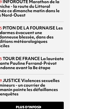
INFOROUTE
Marathon de la
9
iche - la route du Littoral
mée ce dimanche matin dans le
s Nord-Ouest
PITON DE LA FOURNAISE
Les
5
darmes évacuent une
donneuse blessée, dans des
ditions météorologiques
iciles
TOUR DE FRANCE
La lauréate
5
tante Pauline Ferrand-Prévot
ndonne avant la 8e étape
JUSTICE
Violences sexuelles
9
mineurs - un courrier de
manin pointe les défaillances
 enquêtes
PLUS D’INFOS