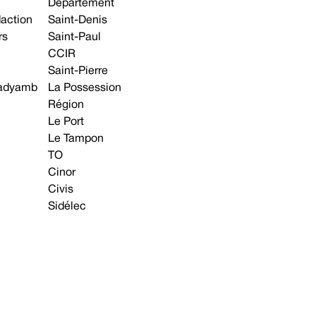
Département
daction
Saint-Denis
rs
Saint-Paul
CCIR
Saint-Pierre
 gadyamb
La Possession
Région
Le Port
Le Tampon
TO
Cinor
Civis
Sidélec
Annonces légales
Avis & Marchés publics
s contacter
Plan du site
Mentions légales
Préférences cookie