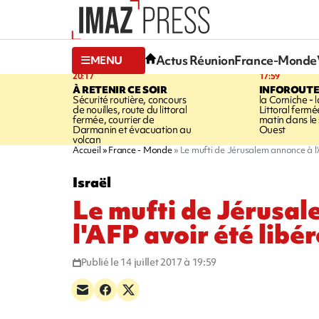
Actus Réunion
France-Monde
MENU
20:17
17:59
À RETENIR CE SOIR
INFOROUT
Sécurité routière, concours
la Corniche - 
de nouilles, route du littoral
Littoral ferm
fermée, courrier de
matin dans le
Darmanin et évacuation au
Ouest
volcan
Accueil
France - Monde
Le mufti de Jérusalem annonce à l'
Israël
Le mufti de Jérusa
l'AFP avoir été libér
Publié le 14 juillet 2017 à 19:59