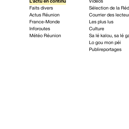
L’actu en continu
Vidéos
Faits divers
Sélection de la Ré
Actus Réunion
Courrier des lecteu
France-Monde
Les plus lus
Inforoutes
Culture
Météo Réunion
Sa lé kalou, sa lé
Lo gou mon péi
Publireportages
A propos d’Imaz Press
Nou