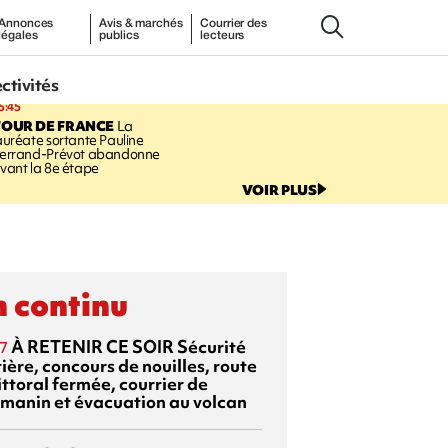
Annonces
Avis & marchés
Courrier des
légales
publics
lecteurs
ectivités
5:45
TOUR DE FRANCE
La
auréate sortante Pauline
errand-Prévot abandonne
vant la 8e étape
VOIR PLUS
 continu
À RETENIR CE SOIR
Sécurité
7
ière, concours de nouilles, route
ittoral fermée, courrier de
manin et évacuation au volcan