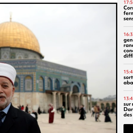
17:5
Corn
fer
sen
16:3
gen
ran
con
diff
15:4
sor
aba
13:4
sur 
Dar
des