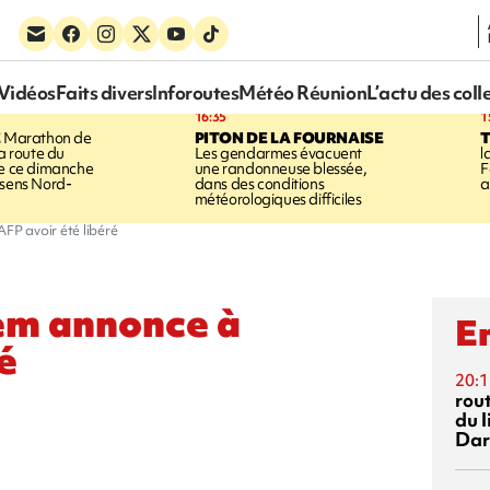
Vidéos
Faits divers
Inforoutes
Météo Réunion
L’actu des coll
16:35
1
E
Marathon de
PITON DE LA FOURNAISE
la route du
Les gendarmes évacuent
l
ée ce dimanche
une randonneuse blessée,
F
 sens Nord-
dans des conditions
a
météorologiques difficiles
AFP avoir été libéré
lem annonce à
En
é
20:1
rout
du l
Dar