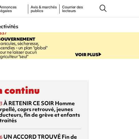
Annonces
Avis & marchés
Courrier des
légales
publics
lecteurs
ectivités
6:37
GOUVERNEMENT
anicules, sécheresse,
ncendies - un plan "global"
our ne laisser aucun
VOIR PLUS
griculteur "seul"
 continu
À RETENIR CE SOIR
Homme
3
rpellé, coprs retrouvé, jeunes
ducteurs, fin de grève et enfants
traités
UN ACCORD TROUVÉ
Fin de
6