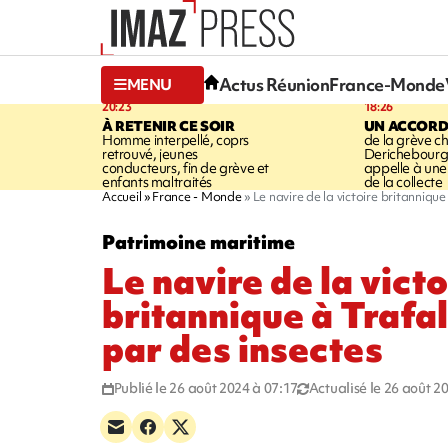
Actus Réunion
France-Monde
MENU
20:23
18:26
À RETENIR CE SOIR
UN ACCORD
Homme interpellé, coprs
de la grève c
retrouvé, jeunes
Derichebourg-
conducteurs, fin de grève et
appelle à une
enfants maltraités
de la collecte
Accueil
France - Monde
Le navire de la victoire britanniqu
Patrimoine maritime
Le navire de la victo
britannique à Trafa
par des insectes
Publié le 26 août 2024 à 07:17
Actualisé le 26 août 2