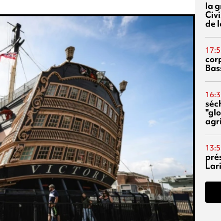
la 
Civi
de l
17:5
corp
Bas
16:3
séc
"glo
agri
13:5
pré
Lari