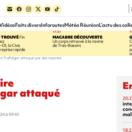
Vidéos
Faits divers
Inforoutes
Météo Réunion
L’actu des coll
17:57
1
 TROUVÉ
Fin
MACABRE DÉCOUVERTE
hez
Un corps retrouvé à la ravine
C
OI, la Civis
de Trois-Bassins
i
 reprise rapide
p
a
e à Trafalgar attaqué par des insectes
ire
En
lgar attaqué
20:2
inte
con
mal
024 à 09:45
18:2