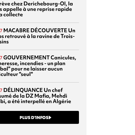
grève chez Derichebourg-OI, la
s appelle à une reprise rapide
a collecte
MACABRE DÉCOUVERTE
Un
7
s retrouvé à la ravine de Trois-
sins
GOUVERNEMENT
Canicules,
7
heresse, incendies - un plan
bal" pour ne laisser aucun
culteur "seul"
DÉLINQUANCE
Un chef
7
sumé de la DZ Mafia, Mehdi
bi, a été interpellé en Algérie
PLUS D’INFOS