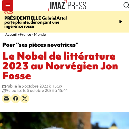
09:25
11:43
PRÉSIDENTIELLE
Gabriel Attal
INFOROUTE
À Saint-D
porte plainte, dénonçant une
accident après le virage 
ingérence russe
Jamaïque provoque 9 
d'embouteillages
Accueil
France - Monde
Pour "ses pièces novatrices"
Le Nobel de littérature
2023 au Norvégien Jon
Fosse
Publié le 5 octobre 2023 à 15:39
Actualisé le 5 octobre 2023 à 15:44