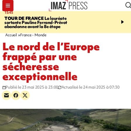
15:45
20:17
TOUR DE FRANCE
La lauréate
À RETENIR CE SOIR
Sé
sortante Pauline Ferrand-Prévot
routière, concours de nou
abandonne avant la 8e étape
du littoral fermée, courr
Darmanin et évacuation
Accueil
France - Monde
Le nord de l’Europe
frappé par une
sécheresse
exceptionnelle
Publié le 23 mai 2025 à 23:00
Actualisé le 24 mai 2025 à 07:30