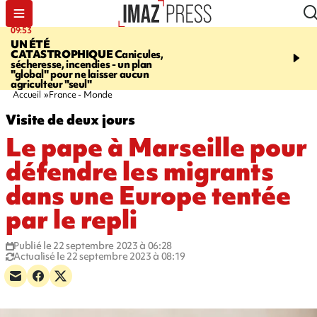
09:53
12:03
UN ÉTÉ
LE PORT
Top départ de
CATASTROPHIQUE
Canicules,
commerciales - 160 co
sécheresse, incendies - un plan
pour 10 jours de bonnes 
"global" pour ne laisser aucun
agriculteur "seul"
Accueil
France - Monde
Visite de deux jours
Le pape à Marseille pour
défendre les migrants
dans une Europe tentée
par le repli
Publié le 22 septembre 2023 à 06:28
Actualisé le 22 septembre 2023 à 08:19