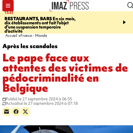
15:45
17:17
RESTAURANTS, BARS
En six mois,
"LE DERNIER REFUG
dix établissements ont fait l'objet
Angeles, un homme vit 
d'une suspension temporaire
panneau publicitaire po
d'activité
promouvoir un film Netf
Accueil
France - Monde
Après les scandales
Le pape face aux
attentes des victimes de
pédocriminalité en
Belgique
Publié le 27 septembre 2024 à 06:55
Actualisé le 27 septembre 2024 à 07:18