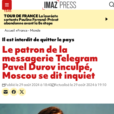
15:45
20:17
TOUR DE FRANCE
La lauréate
À RETENIR CE SOIR
Sé
sortante Pauline Ferrand-Prévot
routière, concours de nou
abandonne avant la 8e étape
du littoral fermée, courr
Darmanin et évacuation
Accueil
France - Monde
Il est interdit de quitter le pays
Le patron de la
messagerie Telegram
Pavel Durov inculpé,
Moscou se dit inquiet
Publié le 29 août 2024 à 18:40
Actualisé le 29 août 2024 à 19:10