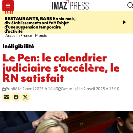
15:45
17:17
RESTAURANTS, BARS
En six mois,
"LE DERNIER REFUG
dix établissements ont fait l'objet
Angeles, un homme vit 
d'une suspension temporaire
panneau publicitaire po
d'activité
promouvoir un film Netf
Accueil
France - Monde
Inéligibilité
Le Pen: le calendrier
judiciaire s'accélère, le
RN satisfait
Publié le 2 avril 2025 à 14:43
Actualisé le 2 avril 2025 à 15:10