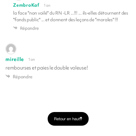
ZembroKaf
1 an
la face "non voilé" du RN -LR ...!!! ... ils-elles détournent des
"fonds public" ... et donnent des leçons de "morales" !!!
Répondre
mireille
1 an
rembourses et paies le double voleuse!
Répondre
Retour en haut