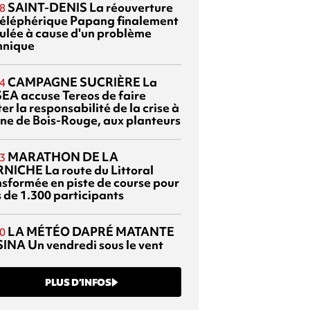
SAINT-DENIS
La réouverture
8
téléphérique Papang finalement
ulée à cause d'un problème
hnique
CAMPAGNE SUCRIÈRE
La
4
EA accuse Tereos de faire
er la responsabilité de la crise à
sine de Bois-Rouge, aux planteurs
MARATHON DE LA
3
RNICHE
La route du Littoral
nsformée en piste de course pour
s de 1.300 participants
LA MÉTÉO DAPRÉ MATANTE
0
SINA
Un vendredi sous le vent
PLUS D’INFOS