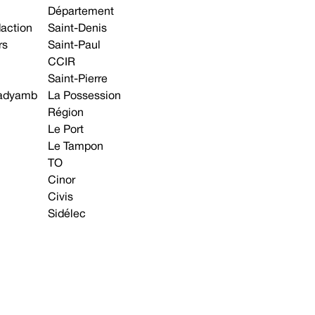
Département
daction
Saint-Denis
rs
Saint-Paul
CCIR
Saint-Pierre
 gadyamb
La Possession
Région
Le Port
Le Tampon
TO
Cinor
Civis
Sidélec
Annonces légales
Avis & Marchés publics