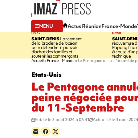
Actus Réunion
France-Monde
MENU
08:37
07:58
SAINT-DENIS
Lancement
SAINT-DENI
de la braderie de l'océan
réouverture d
pour défendre le pouvoir
Papang final
d'achat des familles et
à cause d'un
soutenir les commerçants
technique
Accueil
France - Monde
Le Pentagone annule l'accord de p
Etats-Unis
Le Pentagone annule
peine négociée pour
du 11-Septembre
Publié le 3 août 2024 à 06:41
Actualisé le 3 août 2024