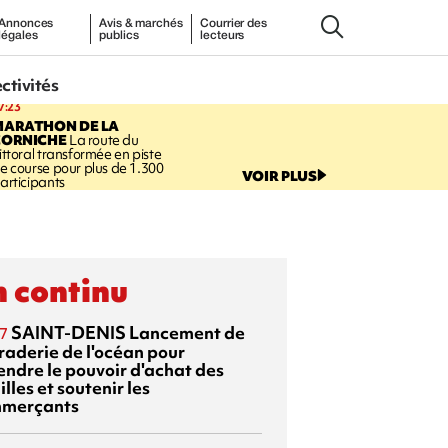
Annonces
Avis & marchés
Courrier des
légales
publics
lecteurs
ectivités
7:23
MARATHON DE LA
CORNICHE
La route du
ittoral transformée en piste
e course pour plus de 1.300
VOIR PLUS
articipants
 continu
SAINT-DENIS
Lancement de
7
braderie de l'océan pour
endre le pouvoir d'achat des
lles et soutenir les
merçants