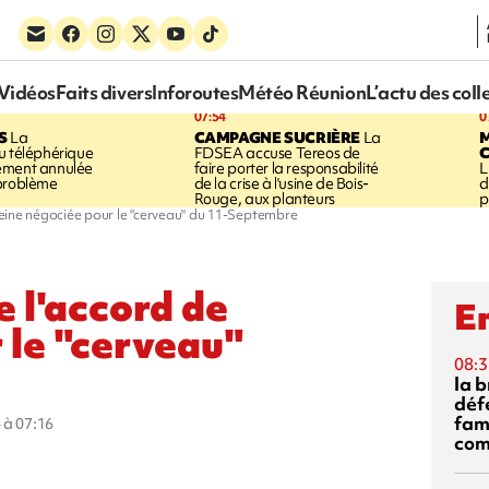
Vidéos
Faits divers
Inforoutes
Météo Réunion
L’actu des coll
07:54
0
S
La
CAMPAGNE SUCRIÈRE
La
u téléphérique
FDSEA accuse Tereos de
ement annulée
faire porter la responsabilité
L
 problème
de la crise à l'usine de Bois-
d
Rouge, aux planteurs
p
eine négociée pour le "cerveau" du 11-Septembre
 l'accord de
En
 le "cerveau"
08:3
la 
déf
fami
 à 07:16
com