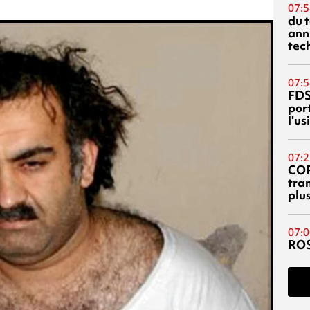
07:5
du 
ann
tec
07:5
FDS
port
l'u
07:2
CO
tra
plu
07:0
RO