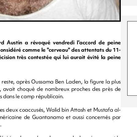
yd Austin a révoqué vendredi l'accord de peine
nsidéré comme le "cerveau" des attentats du 11-
ision très contestée qui lui aurait évité la peine
 reste, après Oussama Ben Laden, la figure la plus
e, avait choqué de nombreux proches des près de
ues dans le camp républicain.
les deux coaccusés, Walid bin Attash et Mustafa al-
américaine de Guantanamo et aussi concernés par
.