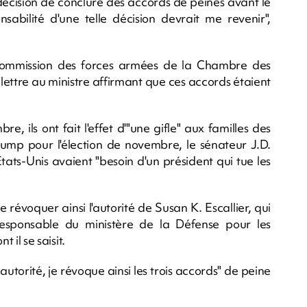
 décision de conclure des accords de peines avant le
nsabilité d'une telle décision devrait me revenir",
 commission des forces armées de la Chambre des
ettre au ministre affirmant que ces accords étaient
, ils ont fait l'effet d'"une gifle" aux familles des
Trump pour l'élection de novembre, le sénateur J.D.
tats-Unis avaient "besoin d'un président qui tue les
 révoquer ainsi l'autorité de Susan K. Escallier, qui
responsable du ministère de la Défense pour les
t il se saisit.
utorité, je révoque ainsi les trois accords" de peine