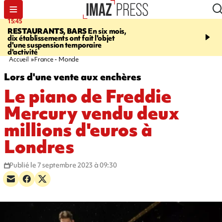
15:45
17:17
RESTAURANTS, BARS
En six mois,
"LE DERNIER REFUG
dix établissements ont fait l'objet
Angeles, un homme vit 
d'une suspension temporaire
panneau publicitaire po
d'activité
promouvoir un film Netf
Accueil
France - Monde
Lors d'une vente aux enchères
Le piano de Freddie
Mercury vendu deux
millions d'euros à
Londres
Publié le 7 septembre 2023 à 09:30