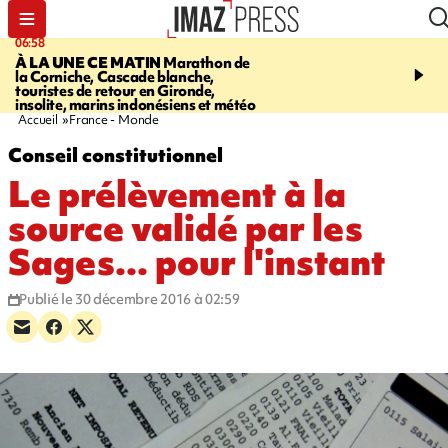
06:58
09:14
À LA UNE CE MATIN
Marathon de
GIRONDE
Retour timid
la Corniche, Cascade blanche,
touristes au Porge, enco
touristes de retour en Gironde,
par le mégafeu
insolite, marins indonésiens et météo
Accueil
France - Monde
Conseil constitutionnel
Le prélèvement à la
source validé par les
Sages... pour l'instant
Publié le 30 décembre 2016 à 02:59