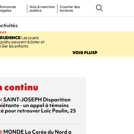
Annonces
Avis & marchés
Courrier des
légales
publics
lecteurs
ectivités
2:23
PRUDENCE
Les jouets
quishy peuvent éclater et
rûler les enfants
VOIR PLUS
 continu
SAINT-JOSEPH
Disparition
4
uiétante - un appel à témoins
é pour retrouver Loïc Paulin, 25
MONDE
La Corée du Nord a
8