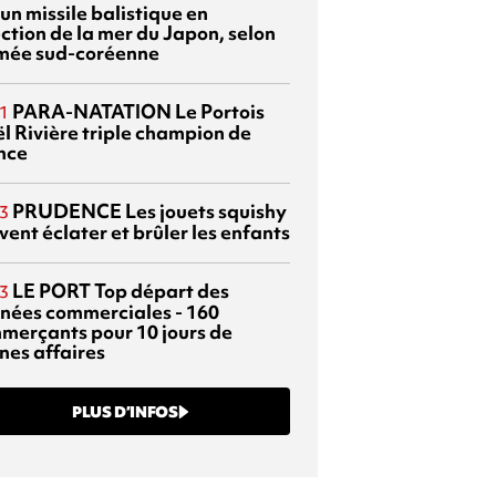
 un missile balistique en
ection de la mer du Japon, selon
rmée sud-coréenne
PARA-NATATION
Le Portois
1
l Rivière triple champion de
nce
PRUDENCE
Les jouets squishy
3
ent éclater et brûler les enfants
LE PORT
Top départ des
3
rnées commerciales - 160
merçants pour 10 jours de
nes affaires
PLUS D’INFOS