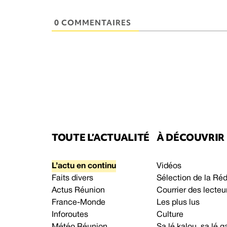
0 COMMENTAIRES
TOUTE L’ACTUALITÉ
À DÉCOUVRIR
L’actu en continu
Vidéos
Faits divers
Sélection de la Ré
Actus Réunion
Courrier des lecteu
France-Monde
Les plus lus
Inforoutes
Culture
Météo Réunion
Sa lé kalou, sa lé