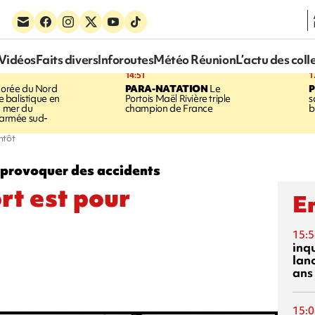
Vidéos
Faits divers
Inforoutes
Météo Réunion
L’actu des coll
14:51
1
orée du Nord
PARA-NATATION
Le
le balistique en
Portois Maël Rivière triple
s
a mer du
champion de France
b
l'armée sud-
ntôt
 provoquer des accidents
rt est pour
En
15:5
inq
lanc
ans
15:0