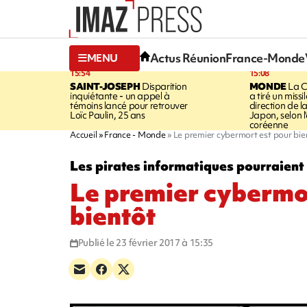
Actus Réunion
France-Monde
MENU
15:54
15:08
SAINT-JOSEPH
Disparition
MONDE
La C
inquiétante - un appel à
a tiré un missi
témoins lancé pour retrouver
direction de l
Loïc Paulin, 25 ans
Japon, selon 
coréenne
Accueil
France - Monde
Le premier cybermort est pour bie
Les pirates informatiques pourraient
Le premier cybermo
bientôt
Publié le 23 février 2017 à 15:35