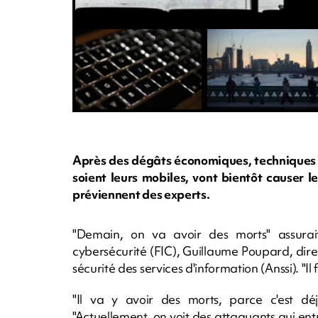
Après des dégâts économiques, techniques o
soient leurs mobiles, vont bientôt causer 
préviennent des experts.
"Demain, on va avoir des morts" assurait
cybersécurité (FIC), Guillaume Poupard, dire
sécurité des services d'information (Anssi). "Il
"Il va y avoir des morts, parce c'est déjà
"Actuellement, on voit des attaquants qui en