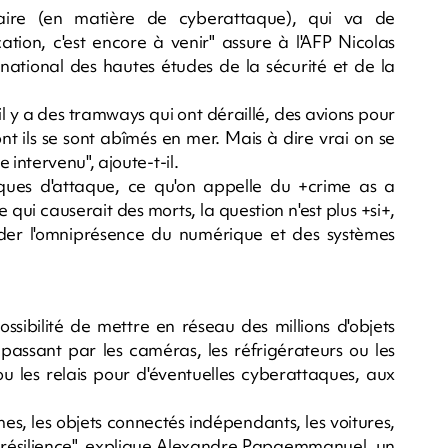
itaire (en matière de cyberattaque), qui va de
cation, c'est encore à venir" assure à l'AFP Nicolas
t national des hautes études de la sécurité et de la
 il y a des tramways qui ont déraillé, des avions pour
ont ils se sont abîmés en mer. Mais à dire vrai on se
intervenu", ajoute-t-il.
iques d'attaque, ce qu'on appelle du +crime as a
qui causerait des morts, la question n'est plus +si+,
garder l'omniprésence du numérique et des systèmes
possibilité de mettre en réseau des millions d'objets
passant par les caméras, les réfrigérateurs ou les
e ou les relais pour d'éventuelles cyberattaques, aux
es, les objets connectés indépendants, les voitures,
er-résilience", explique Alexandre Papaemmanuel, un