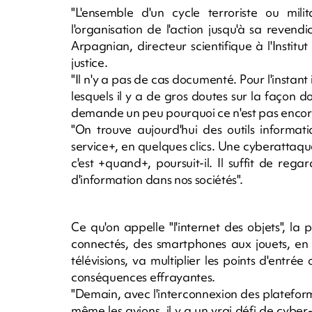
"L'ensemble d'un cycle terroriste ou mil
l'organisation de l'action jusqu'à sa revendi
Arpagnian, directeur scientifique à l'Institu
justice.
"Il n'y a pas de cas documenté. Pour l'instant
lesquels il y a de gros doutes sur la façon d
demande un peu pourquoi ce n'est pas encore 
"On trouve aujourd'hui des outils informat
service+, en quelques clics. Une cyberattaque 
c'est +quand+, poursuit-il. Il suffit de re
d'information dans nos sociétés".
Ce qu'on appelle "l'internet des objets", la 
connectés, des smartphones aux jouets, en 
télévisions, va multiplier les points d'entré
conséquences effrayantes.
"Demain, avec l'interconnexion des plateform
même les avions, il y a un vrai défi de cyb