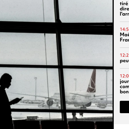
tiré
dir
l'a
14:5
Maë
Fra
12:2
peuv
12:0
jou
com
bon