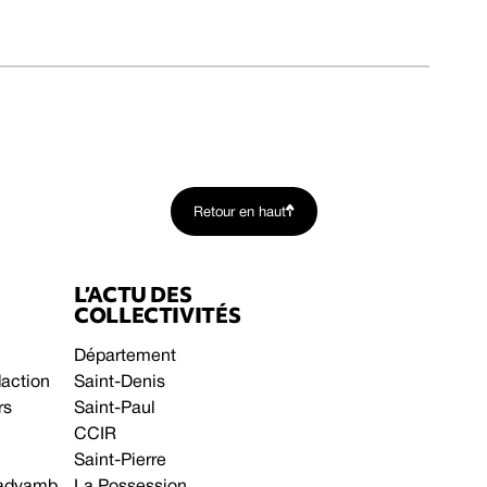
Retour en haut
L’ACTU DES
COLLECTIVITÉS
Département
daction
Saint-Denis
rs
Saint-Paul
CCIR
Saint-Pierre
 gadyamb
La Possession