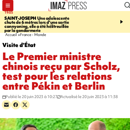
19:05
20:44
SAINT-JOSEPH
Une adolescente
À RETENIR CE SOIR
G
chute de 6 mètres lors d'une sortie
rouée de coups, cycliste,
cannyoning, elle a été hélitreuillée
personne disparue et c
par la gendarmerie
para-natation
Accueil
France - Monde
Visite d'État
Le Premier ministre
chinois reçu par Scholz,
test pour les relations
entre Pékin et Berlin
Publié le 20 juin 2023 à 10:27
Actualisé le 20 juin 2023 à 11:38