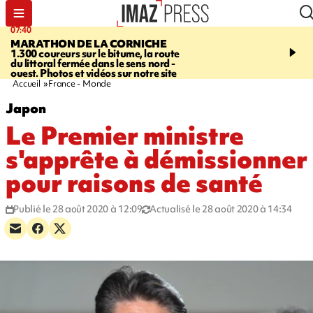
07:40
10:33
MARATHON DE LA CORNICHE
ASSOCIATIONS
Protec
1.300 coureurs sur le bitume, la route
l’enfance - une nouvelle
du littoral fermée dans le sens nord -
Stop VIF organisée à La
ouest. Photos et vidéos sur notre site
Accueil
France - Monde
Japon
Le Premier ministre
s'apprête à démissionner
pour raisons de santé
Publié le 28 août 2020 à 12:09
Actualisé le 28 août 2020 à 14:34