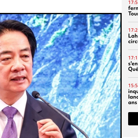
17:5
fer
Tour
17:2
Lah
circ
17:1
s'en
Qué
15:5
inq
lanc
ans