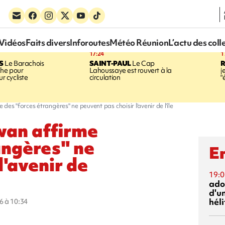
Vidéos
Faits divers
Inforoutes
Météo Réunion
L’actu des coll
17:24
1
S
Le Barachois
SAINT-PAUL
Le Cap
he pour
Lahoussaye est rouvert à la
j
ur cycliste
circulation
"
des "forces étrangères" ne peuvent pas choisir l'avenir de l'île
wan affirme
angères" ne
En
l'avenir de
19:0
ado
d'un
hél
6 à 10:34