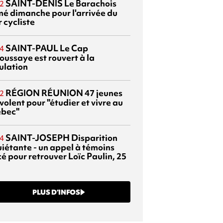
SAINT-DENIS
Le Barachois
2
mé dimanche pour l'arrivée du
 cycliste
SAINT-PAUL
Le Cap
4
oussaye est rouvert à la
ulation
RÉGION RÉUNION
47 jeunes
2
volent pour "étudier et vivre au
bec"
SAINT-JOSEPH
Disparition
4
uiétante - un appel à témoins
é pour retrouver Loïc Paulin, 25
PLUS D’INFOS