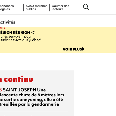
Annonces
Avis & marchés
Courrier des
légales
publics
lecteurs
ectivités
7:12
RÉGION RÉUNION
47
eunes s'envolent pour
étudier et vivre au Québec"
VOIR PLUS
 continu
SAINT-JOSEPH
Une
5
lescente chute de 6 mètres lors
e sortie cannyoning, elle a été
itreuillée par la gendarmerie