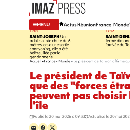
Actus Réunion
France-Monde
MENU
19:05
17:52
SAINT-JOSEPH
Une
SAINT-DENI
adolescente chute de 6
fermé dimanc
mètres lors d'une sortie
l'arrivée du To
cannyoning, elle a été
hélitreuillée par la
gendarmerie
Accueil
France - Monde
Le président de Taïwan affirme que 
Le président de Taï
que des "forces étr
peuvent pas choisir 
l'île
Publié le 20 mai 2026 à 09:33
Actualisé le 20 mai 202