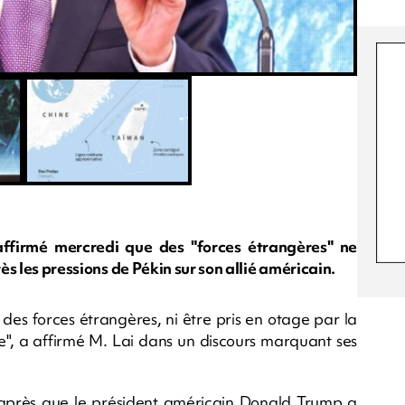
affirmé mercredi que des "forces étrangères" ne
rès les pressions de Pékin sur son allié américain.
des forces étrangères, ni être pris en otage par la
rme", a affirmé M. Lai dans un discours marquant ses
s après que le président américain Donald Trump a