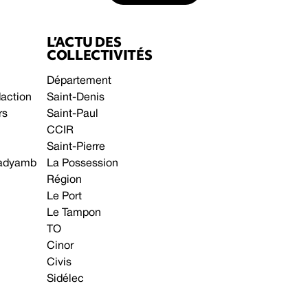
L’ACTU DES
COLLECTIVITÉS
Département
daction
Saint-Denis
rs
Saint-Paul
CCIR
Saint-Pierre
 gadyamb
La Possession
Région
Le Port
Le Tampon
TO
Cinor
Civis
Sidélec