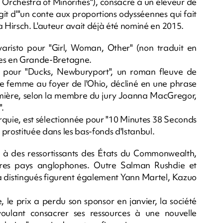
 Orchestra of Minorities"), consacré à un éleveur de
'agit d'"un conte aux proportions odysséennes qui fait
a Hirsch. L'auteur avait déjà été nominé en 2015.
Evaristo pour "Girl, Woman, Other" (non traduit en
ires en Grande-Bretagne.
e pour "Ducks, Newburyport", un roman fleuve de
 femme au foyer de l'Ohio, décliné en une phrase
lumière, selon la membre du jury Joanna MacGregor,
".
 Turquie, est sélectionnée pour "10 Minutes 38 Seconds
e prostituée dans les bas-fonds d'Istanbul.
vé à des ressortissants des États du Commonwealth,
utres pays anglophones. Outre Salman Rushdie et
 distingués figurent également Yann Martel, Kazuo
 prix a perdu son sponsor en janvier, la société
oulant consacrer ses ressources à une nouvelle