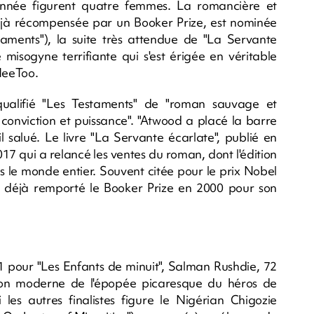
e année figurent quatre femmes. La romancière et
à récompensée par un Booker Prize, est nominée
taments"), la suite très attendue de "La Servante
 misogyne terrifiante qui s'est érigée en véritable
MeeToo.
qualifié "Les Testaments" de "roman sauvage et
conviction et puissance". "Atwood a placé la barre
il salué. Le livre "La Servante écarlate", publié en
17 qui a relancé les ventes du roman, dont l'édition
ns le monde entier. Souvent citée pour le prix Nobel
a déjà remporté le Booker Prize en 2000 pour son
81 pour "Les Enfants de minuit", Salman Rushdie, 72
rsion moderne de l'épopée picaresque du héros de
es autres finalistes figure le Nigérian Chigozie