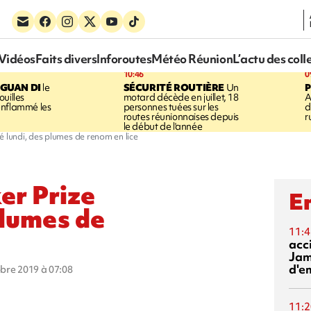
Vidéos
Faits divers
Inforoutes
Météo Réunion
L’actu des coll
10:46
0
GUAN DI
le
SÉCURITÉ ROUTIÈRE
Un
P
uilles
motard décède en juillet, 18
A
enflammé les
personnes tuées sur les
d
routes réunionnaises depuis
r
le début de l'année
é lundi, des plumes de renom en lice
er Prize
En
plumes de
11:4
acci
Jam
d'e
obre 2019 à 07:08
11:2