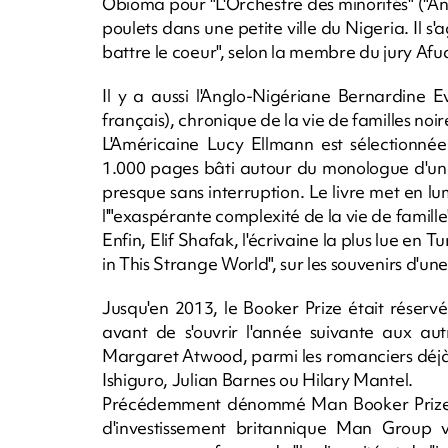
Obioma pour "L'Orchestre des minorités" ("An
poulets dans une petite ville du Nigeria. Il s
battre le coeur", selon la membre du jury Afu
Il y a aussi l'Anglo-Nigériane Bernardine 
français), chronique de la vie de familles no
L'Américaine Lucy Ellmann est sélectionné
1.000 pages bâti autour du monologue d'une
presque sans interruption. Le livre met en 
l'"exaspérante complexité de la vie de famille
Enfin, Elif Shafak, l'écrivaine la plus lue en
in This Strange World", sur les souvenirs d'un
Jusqu'en 2013, le Booker Prize était réser
avant de s'ouvrir l'année suivante aux a
Margaret Atwood, parmi les romanciers déjà
Ishiguro, Julian Barnes ou Hilary Mantel.
Précédemment dénommé Man Booker Prize, le
d'investissement britannique Man Group v