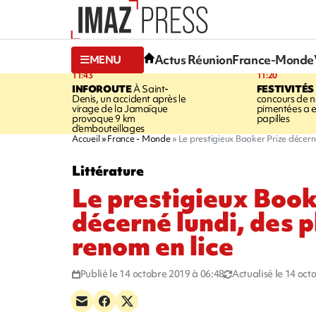
Actus Réunion
France-Monde
MENU
11:43
11:20
INFOROUTE
À Saint-
FESTIVITÉS
Denis, un accident après le
concours de no
virage de la Jamaïque
pimentées a 
provoque 9 km
papilles
d'embouteillages
Accueil
France - Monde
Le prestigieux Booker Prize décern
Littérature
Le prestigieux Book
décerné lundi, des 
renom en lice
Publié le 14 octobre 2019 à 06:48
Actualisé le 14 oct