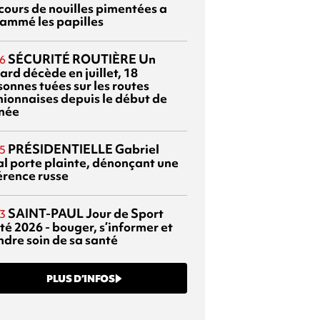
cours de nouilles pimentées a
lammé les papilles
SÉCURITÉ ROUTIÈRE
Un
6
ard décède en juillet, 18
sonnes tuées sur les routes
nionnaises depuis le début de
nnée
PRÉSIDENTIELLE
Gabriel
5
al porte plainte, dénonçant une
érence russe
SAINT-PAUL
Jour de Sport
3
té 2026 - bouger, s’informer et
ndre soin de sa santé
PLUS D’INFOS