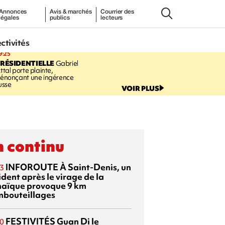
Annonces
Avis & marchés
Courrier des
légales
publics
lecteurs
ectivités
9:25
RÉSIDENTIELLE
Gabriel
ttal porte plainte,
énonçant une ingérence
usse
VOIR PLUS
 continu
INFOROUTE
À Saint-Denis, un
3
dent après le virage de la
aïque provoque 9 km
mbouteillages
FESTIVITÉS
Guan Di
le
0