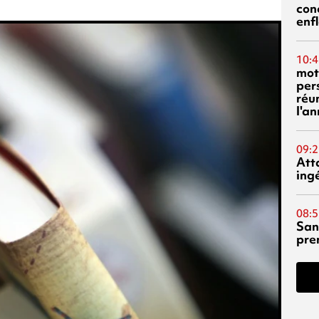
con
enf
10:4
mot
per
réu
l'a
09:2
Att
ing
08:5
San
pre