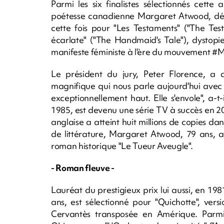
Parmi les six finalistes sélectionnés cett
poétesse canadienne Margaret Atwood, déj
cette fois pour "Les Testaments" ("The Tes
écarlate" ("The Handmaid's Tale"), dystopie
manifeste féministe à l'ère du mouvement #
Le président du jury, Peter Florence, a 
magnifique qui nous parle aujourd'hui avec 
exceptionnellement haut. Elle s'envole", a-t-
1985, est devenu une série TV à succès en 20
anglaise a atteint huit millions de copies da
de littérature, Margaret Atwood, 79 ans, 
roman historique "Le Tueur Aveugle".
- Roman fleuve -
Lauréat du prestigieux prix lui aussi, en 19
ans, est sélectionné pour "Quichotte", ve
Cervantès transposée en Amérique. Parmi l