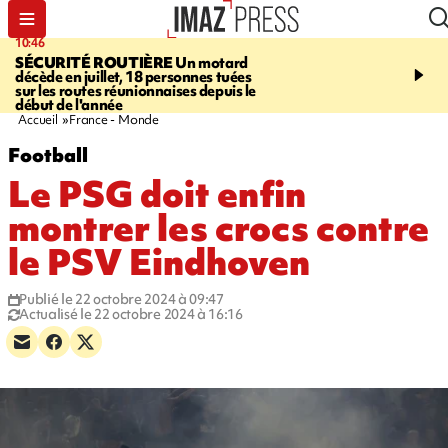
10:46
13:49
SÉCURITÉ ROUTIÈRE
Un motard
JUSTICE
Violences sexu
décède en juillet, 18 personnes tuées
mineurs - un courrier d
sur les routes réunionnaises depuis le
pointe les défaillances 
début de l'année
Accueil
France - Monde
Football
Le PSG doit enfin
montrer les crocs contre
le PSV Eindhoven
Publié le 22 octobre 2024 à 09:47
Actualisé le 22 octobre 2024 à 16:16