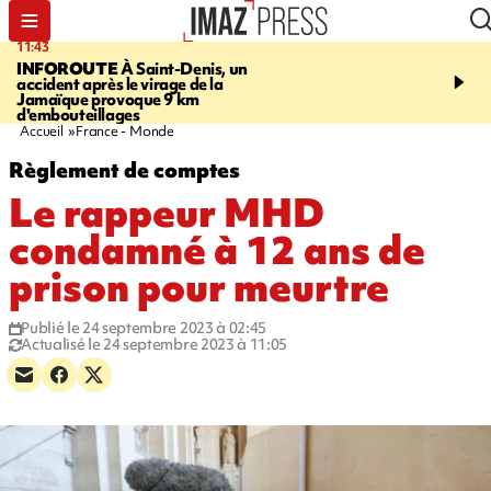
11:43
16:35
INFOROUTE
À Saint-Denis, un
PITON DE LA FOURN
accident après le virage de la
gendarmes évacuent un
Jamaïque provoque 9 km
randonneuse blessée, d
d'embouteillages
conditions météorologiqu
Accueil
France - Monde
Règlement de comptes
Le rappeur MHD
condamné à 12 ans de
prison pour meurtre
Publié le 24 septembre 2023 à 02:45
Actualisé le 24 septembre 2023 à 11:05