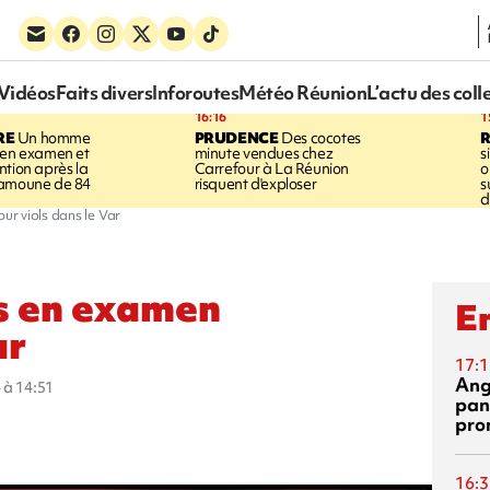
Vidéos
Faits divers
Inforoutes
Météo Réunion
L’actu des coll
16:16
1
RE
Un homme
PRUDENCE
Des cocotes
 en examen et
minute vendues chez
s
ntion après la
Carrefour à La Réunion
o
ramoune de 84
risquent d'exploser
s
d
r viols dans le Var
s en examen
En
ar
17:1
Ang
 à 14:51
pan
pro
16:3