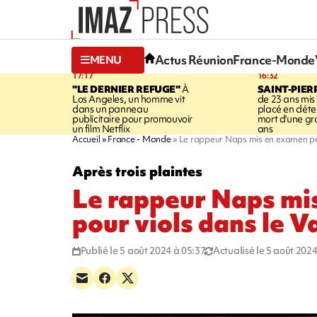
Actus Réunion
France-Monde
MENU
17:17
16:32
"LE DERNIER REFUGE"
À
SAINT-PIER
Los Angeles, un homme vit
de 23 ans mis
dans un panneau
placé en déte
publicitaire pour promouvoir
mort d'une g
un film Netflix
ans
Accueil
France - Monde
Le rappeur Naps mis en examen pou
Après trois plaintes
Le rappeur Naps mi
pour viols dans le V
Publié le 5 août 2024 à 05:37
Actualisé le 5 août 2024