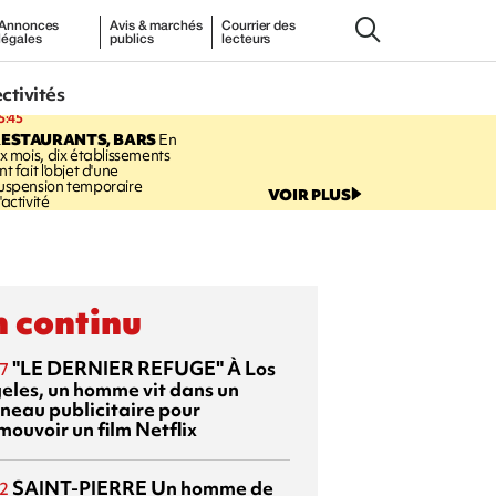
Annonces
Avis & marchés
Courrier des
légales
publics
lecteurs
ectivités
5:45
RESTAURANTS, BARS
En
ix mois, dix établissements
nt fait l'objet d'une
uspension temporaire
VOIR PLUS
'activité
 continu
"LE DERNIER REFUGE"
À Los
7
eles, un homme vit dans un
neau publicitaire pour
mouvoir un film Netflix
SAINT-PIERRE
Un homme de
2