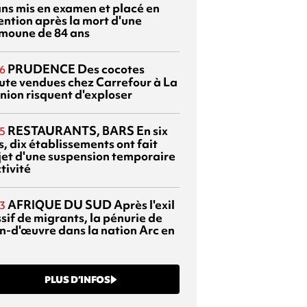
ans mis en examen et placé en
ention après la mort d'une
moune de 84 ans
PRUDENCE
Des cocotes
6
ute vendues chez Carrefour à La
nion risquent d'exploser
RESTAURANTS, BARS
En six
5
, dix établissements ont fait
bjet d'une suspension temporaire
tivité
AFRIQUE DU SUD
Après l'exil
3
sif de migrants, la pénurie de
n-d'œuvre dans la nation Arc en
PLUS D’INFOS