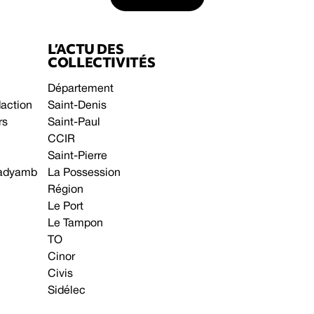
L’ACTU DES
COLLECTIVITÉS
Département
daction
Saint-Denis
rs
Saint-Paul
CCIR
Saint-Pierre
 gadyamb
La Possession
Région
Le Port
Le Tampon
TO
Cinor
Civis
Sidélec