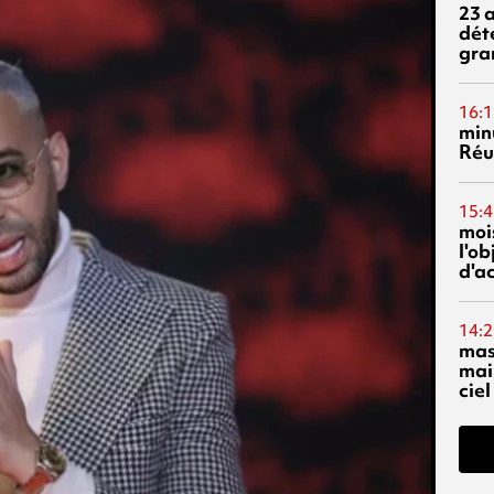
23 
dét
gra
16:1
min
Réu
15:4
mois
l'o
d'ac
14:2
mas
mai
ciel