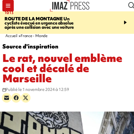
10:13
12:23
ROUTE DE LA MONTAGNE
Un
PRUDENCE
Les jouets
cycliste évacué en urgence absolue
peuvent éclater et brûler
après une collision avec une voiture
Accueil
France - Monde
Source d'inspiration
Le rat, nouvel emblème
cool et décalé de
Marseille
Publié le 1 novembre 2024 à 12:59