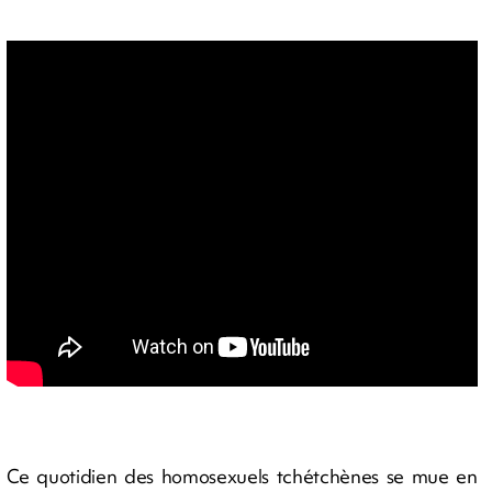
Ce quotidien des homosexuels tchétchènes se mue en