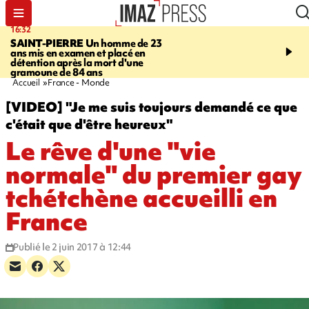
16:32
21:08
SAINT-PIERRE
Un homme de 23
MONDE
Arabie saoudit
ans mis en examen et placé en
et Turquie scellent un p
détention après la mort d'une
défense en pleine guerr
gramoune de 84 ans
Orient
Accueil
France - Monde
[VIDEO] "Je me suis toujours demandé ce que
c'était que d'être heureux"
Le rêve d'une "vie
normale" du premier gay
tchétchène accueilli en
France
Publié le 2 juin 2017 à 12:44