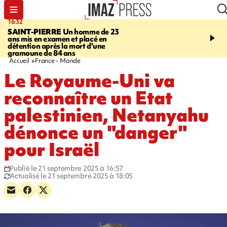
16:32
21:08
SAINT-PIERRE
Un homme de 23
MONDE
Arabie saoudit
ans mis en examen et placé en
et Turquie scellent un p
détention après la mort d'une
défense en pleine guerr
gramoune de 84 ans
Orient
Accueil
France - Monde
Le Royaume-Uni va
reconnaître un Etat
palestinien, Netanyahu
dénonce un "danger"
pour Israël
Publié le 21 septembre 2025 à 16:57
Actualisé le 21 septembre 2025 à 18:05