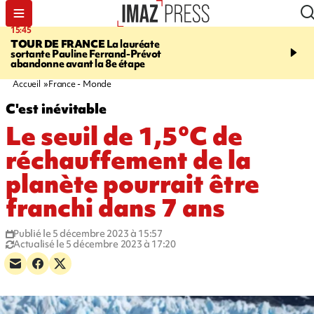
15:45
20:17
TOUR DE FRANCE
La lauréate
À RETENIR CE SOIR
Sé
sortante Pauline Ferrand-Prévot
routière, concours de nou
abandonne avant la 8e étape
du littoral fermée, courr
Darmanin et évacuation
Accueil
France - Monde
C'est inévitable
Le seuil de 1,5°C de
réchauffement de la
planète pourrait être
franchi dans 7 ans
Publié le 5 décembre 2023 à 15:57
Actualisé le 5 décembre 2023 à 17:20