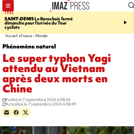
17:52
20:35
SAINT-DENIS
Le Barachois fermé
USINE DE BOIS-ROU
dimanche pour l'arrivée du Tour
assure que le ralentisse
cycliste
campagne est lié à la fai
des cannes
Accueil
France - Monde
Phénomène naturel
Le super typhon Yagi
attendu au Vietnam
après deux morts en
Chine
Publié le 7 septembre 2024 à 08:46
Actualisé le 7 septembre 2024 à 08:49