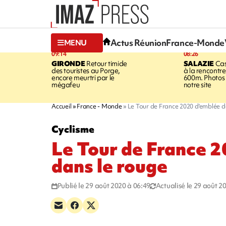
Actus Réunion
France-Monde
MENU
09:14
08:26
GIRONDE
Retour timide
SALAZIE
Cas
des touristes au Porge,
à la rencontr
encore meurtri par le
600m. Photos 
mégafeu
notre site
Accueil
France - Monde
Le Tour de France 2020 d'emblée d
Cyclisme
Le Tour de France 
dans le rouge
Publié le 29 août 2020 à 06:49
Actualisé le 29 août 2