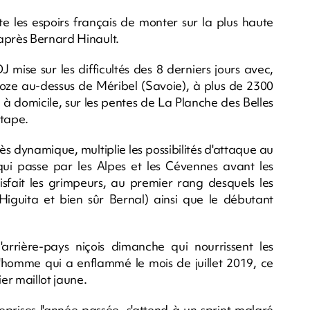
rte les espoirs français de monter sur la plus haute
après Bernard Hinault.
ise sur les difficultés des 8 derniers jours avec,
 Loze au-dessus de Méribel (Savoie), à plus de 2300
 à domicile, sur les pentes de La Planche des Belles
étape.
s dynamique, multiplie les possibilités d'attaque au
ui passe par les Alpes et les Cévennes avant les
sfait les grimpeurs, au premier rang desquels les
iguita et bien sûr Bernal) ainsi que le débutant
arrière-pays niçois dimanche qui nourrissent les
l'homme qui a enflammé le mois de juillet 2019, ce
ier maillot jaune.
eprises l'année passée, s'attend à un sprint malgré