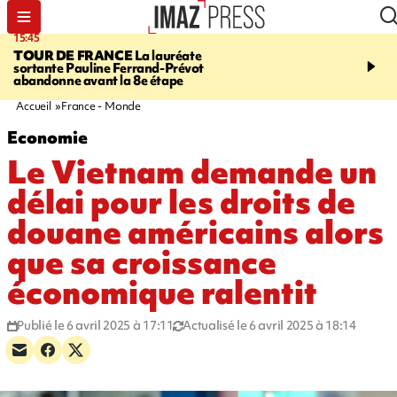
15:45
20:17
TOUR DE FRANCE
La lauréate
À RETENIR CE SOIR
Sé
sortante Pauline Ferrand-Prévot
routière, concours de nou
abandonne avant la 8e étape
du littoral fermée, courr
Darmanin et évacuation
Accueil
France - Monde
Economie
Le Vietnam demande un
délai pour les droits de
douane américains alors
que sa croissance
économique ralentit
Publié le 6 avril 2025 à 17:11
Actualisé le 6 avril 2025 à 18:14