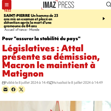
16:32
21:08
SAINT-PIERRE
Un homme de 23
MONDE
Arabie saoudit
ans mis en examen et placé en
et Turquie scellent un p
détention après la mort d'une
défense en pleine guerr
gramoune de 84 ans
Orient
Accueil
France - Monde
Pour "assurer la stabilité du pays"
Législatives : Attal
présente sa démission,
Macron le maintient à
Matignon
Publié le 8 juillet 2024 à 14:45
Actualisé le 8 juillet 2024 à 14:49