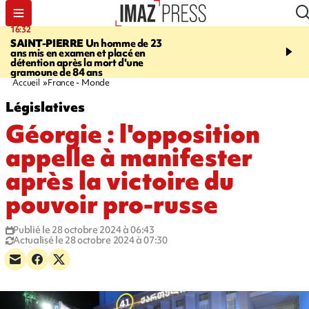
16:32
21:08
SAINT-PIERRE
Un homme de 23
MONDE
Arabie saoudit
ans mis en examen et placé en
et Turquie scellent un p
détention après la mort d'une
défense en pleine guerr
gramoune de 84 ans
Orient
Accueil
France - Monde
Législatives
Géorgie : l'opposition
appelle à manifester
après la victoire du
pouvoir pro-russe
Publié le 28 octobre 2024 à 06:43
Actualisé le 28 octobre 2024 à 07:30