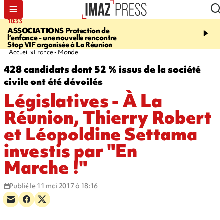
10:33
15:03
ASSOCIATIONS
Protection de
CANADA
VASTE FEU 
l’enfance - une nouvelle rencontre
DANS L'OUEST DU PA
Stop VIF organisée à La Réunion
évacués, l'état d'urgenc
Accueil
France - Monde
428 candidats dont 52 % issus de la société
civile ont été dévoilés
Législatives - À La
Réunion, Thierry Robert
et Léopoldine Settama
investis par "En
Marche !"
Publié le 11 mai 2017 à 18:16