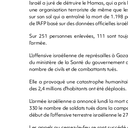
Israël a juré de détruire le Hamas, qui a pri
une organisation terroriste de même que les
sur son sol qui a entraîné la mort de 1.198 
de l'AFP basé sur des données officielles israé
Sur 251 personnes enlevées, 111 sont touj
l'armée.
L'offensive israélienne de représailles à Ga
du ministère de la Santé du gouvernement de
nombre de civils et de combattants tués.
Elle a provoqué une catastrophe humanitaire 
des 2,4 millions d'habitants ont été déplacés.
L'armée israélienne a annoncé lundi la mort 
330 le nombre de soldats tués dans la campagn
début de l'offensive terrestre israélienne le 2
Les appels au cessez-le-feu se sont succédé d