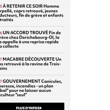
À RETENIR CE SOIR
Homme
3
rpellé, coprs retrouvé, jeunes
ducteurs, fin de grève et enfants
traités
UN ACCORD TROUVÉ
Fin de
6
grève chez Derichebourg-OI, la
s appelle à une reprise rapide
a collecte
MACABRE DÉCOUVERTE
Un
7
s retrouvé à la ravine de Trois-
sins
GOUVERNEMENT
Canicules,
7
heresse, incendies - un plan
bal" pour ne laisser aucun
culteur "seul"
PLUS D’INFOS