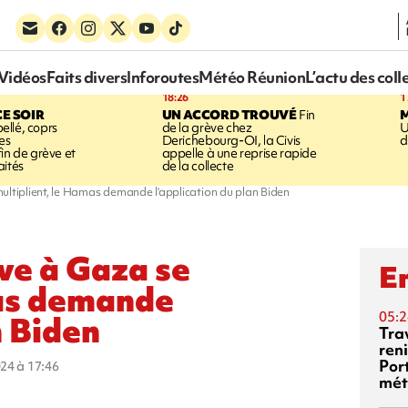
Vidéos
Faits divers
Inforoutes
Météo Réunion
L’actu des coll
18:26
1
CE SOIR
UN ACCORD TROUVÉ
Fin
llé, coprs
de la grève chez
U
es
Derichebourg-OI, la Civis
d
in de grève et
appelle à une reprise rapide
aités
de la collecte
ultiplient, le Hamas demande l'application du plan Biden
êve à Gaza se
En
mas demande
05:2
n Biden
Tra
reni
Por
024 à 17:46
mét