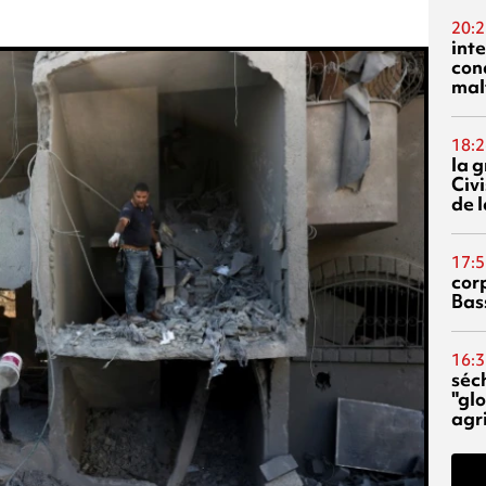
20:2
inte
con
mal
18:2
la 
Civi
de l
17:5
corp
Bas
16:3
séc
"glo
agri