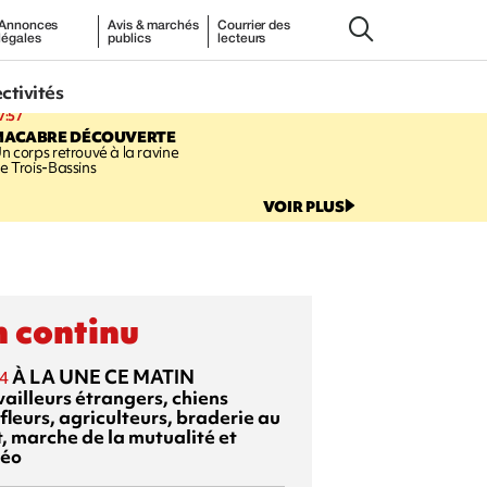
Annonces
Avis & marchés
Courrier des
légales
publics
lecteurs
ectivités
7:57
MACABRE DÉCOUVERTE
n corps retrouvé à la ravine
e Trois-Bassins
VOIR PLUS
 continu
À LA UNE CE MATIN
4
vailleurs étrangers, chiens
fleurs, agriculteurs, braderie au
t, marche de la mutualité et
éo