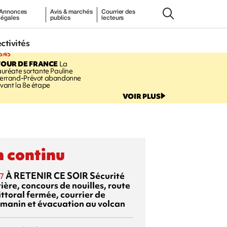
Annonces
Avis & marchés
Courrier des
légales
publics
lecteurs
ectivités
5:45
TOUR DE FRANCE
La
auréate sortante Pauline
errand-Prévot abandonne
vant la 8e étape
VOIR PLUS
 continu
À RETENIR CE SOIR
Sécurité
7
ière, concours de nouilles, route
ittoral fermée, courrier de
manin et évacuation au volcan