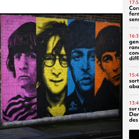
17:5
Corn
fer
sen
16:3
gen
ran
con
diff
15:4
sor
aba
13:4
sur 
Dar
des