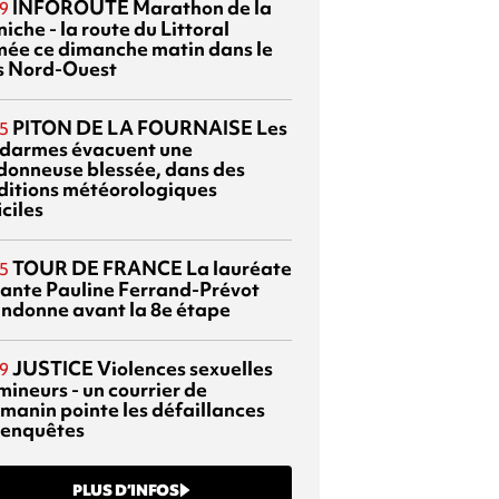
INFOROUTE
Marathon de la
9
iche - la route du Littoral
mée ce dimanche matin dans le
s Nord-Ouest
PITON DE LA FOURNAISE
Les
5
darmes évacuent une
donneuse blessée, dans des
ditions météorologiques
iciles
TOUR DE FRANCE
La lauréate
5
tante Pauline Ferrand-Prévot
ndonne avant la 8e étape
JUSTICE
Violences sexuelles
9
mineurs - un courrier de
manin pointe les défaillances
 enquêtes
PLUS D’INFOS