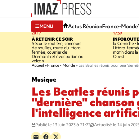
Actus Réunion
France-Monde
MENU
20:17
17:59
À RETENIR CE SOIR
INFOROUT
Sécurité routière, concours
la Corniche - 
de nouilles, route du littoral
Littoral ferm
fermée, courrier de
matin dans le
Darmanin et évacuation au
Ouest
volcan
Accueil
France - Monde
Les Beatles réunis pour une "dernièr
Musique
Les Beatles réunis 
"dernière" chanson 
l'intelligence artific
Publié le 13 juin 2023 à 21:22
Actualisé le 14 juin 202