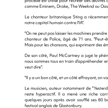
procédé est utilisé pour recréer des œuvres 
comme Eminem, Drake, The Weeknd ou Oasis ont
Le chanteur britannique Sting a récemment 
notre capital humain contre l'IA".
"On ne peut pas laisser les machines prendre le
chanteur de Police, âgé de 71 ans. "Peut-ê
Mais pour les chansons, qui expriment des émo
De son côté, Paul McCartney a jugé le phén
nous sommes tous en train d'appréhender e
veut dire".
"Il y a un bon côté, et un côté effrayant, on va
Le musicien, auteur notamment de "Yesterday
reste hyperactif. Il a mené une riche carr
quelques jours après avoir soufflé ses 80 b
festival anglais de Glastonbury.