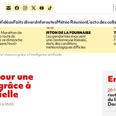
Vidéos
Faits divers
Inforoutes
Météo Réunion
L’actu des coll
16:35
1
E
Marathon de
PITON DE LA FOURNAISE
la route du
Les gendarmes évacuent
l
ée ce dimanche
une randonneuse blessée,
F
 sens Nord-
dans des conditions
a
météorologiques difficiles
e" chanson grâce à l'intelligence artificielle
pour une
En
grâce à
20:1
ielle
rout
du l
Dar
3 à 05:05