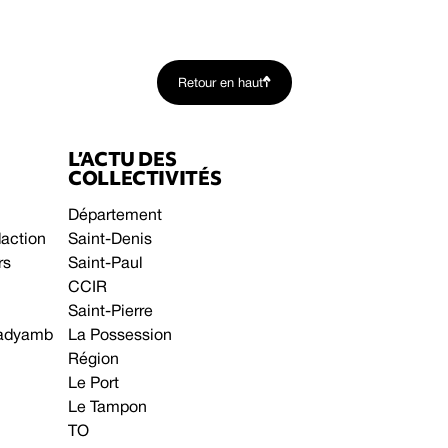
Retour en haut
L’ACTU DES
COLLECTIVITÉS
Département
daction
Saint-Denis
rs
Saint-Paul
CCIR
Saint-Pierre
 gadyamb
La Possession
Région
Le Port
Le Tampon
TO