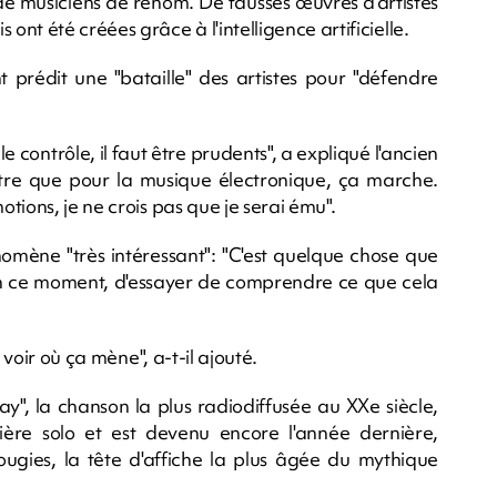
de musiciens de renom. De fausses œuvres d'artistes
 été créées grâce à l'intelligence artificielle.
prédit une "bataille" des artistes pour "défendre
 contrôle, il faut être prudents", a expliqué l'ancien
tre que pour la musique électronique, ça marche.
tions, je ne crois pas que je serai ému".
omène "très intéressant": "C'est quelque chose que
n ce moment, d'essayer de comprendre ce que cela
 voir où ça mène", a-t-il ajouté.
", la chanson la plus radiodiffusée au XXe siècle,
ière solo et est devenu encore l'année dernière,
ougies, la tête d'affiche la plus âgée du mythique