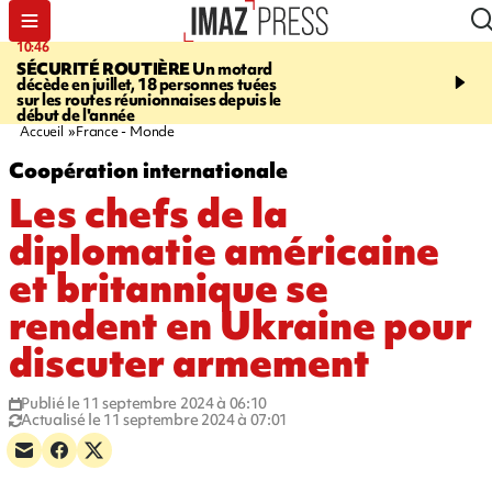
10:46
13:49
SÉCURITÉ ROUTIÈRE
Un motard
JUSTICE
Violences sexu
décède en juillet, 18 personnes tuées
mineurs - un courrier d
sur les routes réunionnaises depuis le
pointe les défaillances 
début de l'année
Accueil
France - Monde
Coopération internationale
Les chefs de la
diplomatie américaine
et britannique se
rendent en Ukraine pour
discuter armement
Publié le 11 septembre 2024 à 06:10
Actualisé le 11 septembre 2024 à 07:01