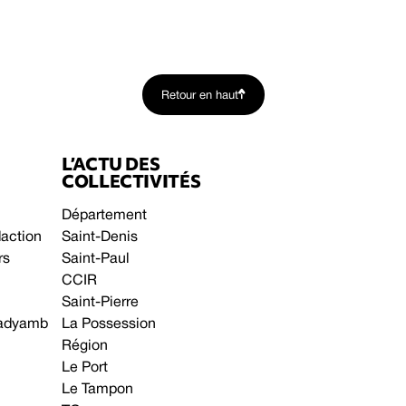
Retour en haut
L’ACTU DES
COLLECTIVITÉS
Département
daction
Saint-Denis
rs
Saint-Paul
CCIR
Saint-Pierre
 gadyamb
La Possession
Région
Le Port
Le Tampon