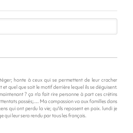
otéger; honte à ceux qui se permettent de leur cracher
t quel que soit le motif derrière lequel ils se déguisent.
aintenant ? ça n'a fait rire personne à part ces crétins
attentats passés;..... Ma compassion va aux familles dans
ens qui ont perdu la vie; qu'ils reposent en paix. lundi je
 qui leur sera rendu par tous les français.