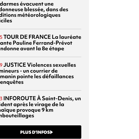
darmes évacuent une
donneuse blessée, dans des
ditions météorologiques
iciles
TOUR DE FRANCE
La lauréate
5
tante Pauline Ferrand-Prévot
ndonne avant la 8e étape
JUSTICE
Violences sexuelles
9
mineurs - un courrier de
manin pointe les défaillances
 enquêtes
INFOROUTE
À Saint-Denis, un
3
dent après le virage de la
aïque provoque 9 km
mbouteillages
PLUS D’INFOS