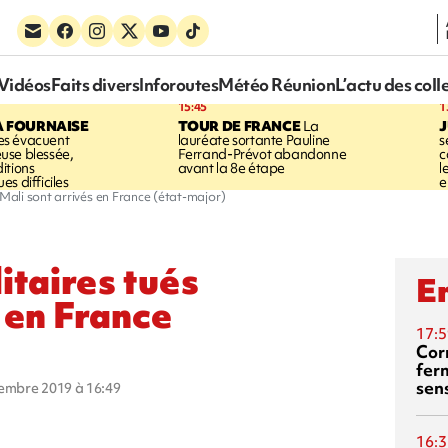
Vidéos
Faits divers
Inforoutes
Météo Réunion
L’actu des coll
15:45
1
A FOURNAISE
TOUR DE FRANCE
La
J
s évacuent
lauréate sortante Pauline
s
use blessée,
Ferrand-Prévot abandonne
c
itions
avant la 8e étape
l
s difficiles
e
 Mali sont arrivés en France (état-major)
itaires tués
En
 en France
17:5
Corn
fer
sen
cembre 2019 à 16:49
16:3