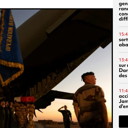
gen
ran
con
diff
15:4
sor
aba
13:4
sur 
Dar
des
11:4
acci
Jam
d'e