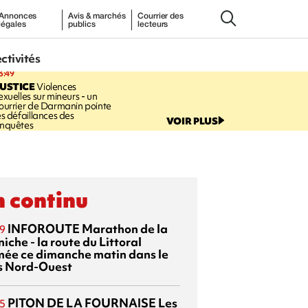
Annonces
Avis & marchés
Courrier des
légales
publics
lecteurs
ectivités
3:49
USTICE
Violences
exuelles sur mineurs - un
ourrier de Darmanin pointe
es défaillances des
VOIR PLUS
nquêtes
 continu
INFOROUTE
Marathon de la
9
iche - la route du Littoral
mée ce dimanche matin dans le
s Nord-Ouest
PITON DE LA FOURNAISE
Les
5