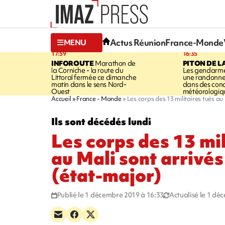
Actus Réunion
France-Monde
MENU
17:59
16:35
INFOROUTE
Marathon de
PITON DE L
la Corniche - la route du
Les gendarme
Littoral fermée ce dimanche
une randonne
matin dans le sens Nord-
dans des cond
Ouest
météorologique
Accueil
France - Monde
Les corps des 13 militaires tués au
Ils sont décédés lundi
Les corps des 13 mil
au Mali sont arrivés
(état-major)
Publié le 1 décembre 2019 à 16:33
Actualisé le 1 dé